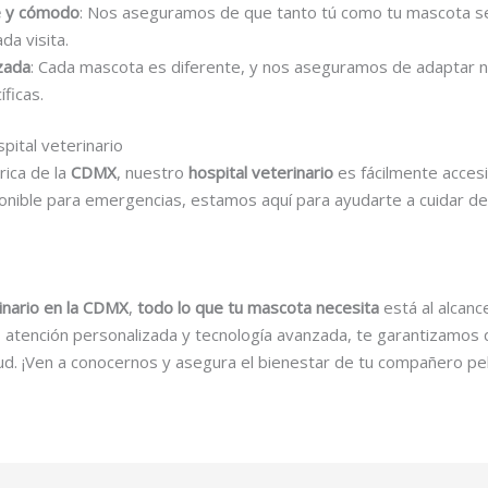
e y cómodo
: Nos aseguramos de que tanto tú como tu mascota se 
da visita.
zada
: Cada mascota es diferente, y nos aseguramos de adaptar n
ficas.
pital veterinario
rica de la
CDMX
, nuestro
hospital veterinario
es fácilmente accesi
ponible para emergencias, estamos aquí para ayudarte a cuidar de
rinario en la CDMX
,
todo lo que tu mascota necesita
está al alcanc
 atención personalizada y tecnología avanzada, te garantizamos q
ud. ¡Ven a conocernos y asegura el bienestar de tu compañero p