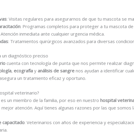
ivas
: Visitas regulares para asegurarnos de que tu mascota se m
racitación
: Programas completos para proteger a tu mascota d
: Atención inmediata ante cualquier urgencia médica.
adas
: Tratamientos quirúrgicos avanzados para diversas condicio
 un diagnóstico preciso
rio
cuenta con tecnología de punta que nos permite realizar diag
ología
,
ecografía
y
análisis de sangre
nos ayudan a identificar cua
e asegura un tratamiento eficaz y oportuno.
ospital veterinario?
s un miembro de la familia, por eso en nuestro
hospital veterin
 mejor atención. Aquí tienes algunas razones por las que somos la 
e capacitado
: Veterinarios con años de experiencia y especializac
ria.