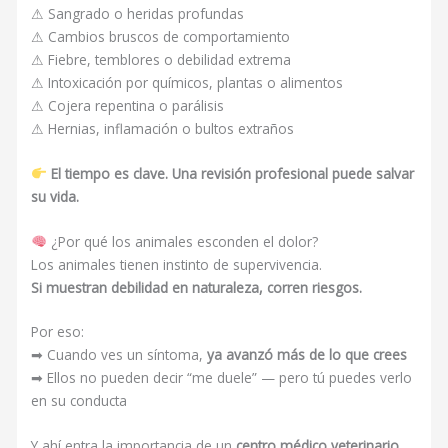
⚠ Sangrado o heridas profundas
⚠ Cambios bruscos de comportamiento
⚠ Fiebre, temblores o debilidad extrema
⚠ Intoxicación por químicos, plantas o alimentos
⚠ Cojera repentina o parálisis
⚠ Hernias, inflamación o bultos extraños
El tiempo es clave. Una revisión profesional puede salvar
su vida.
¿Por qué los animales esconden el dolor?
Los animales tienen instinto de supervivencia.
Si muestran debilidad en naturaleza, corren riesgos.
Por eso:
➡ Cuando ves un síntoma,
ya avanzó más de lo que crees
➡ Ellos no pueden decir “me duele” — pero tú puedes verlo
en su conducta
Y ahí entra la importancia de un
centro médico veterinario