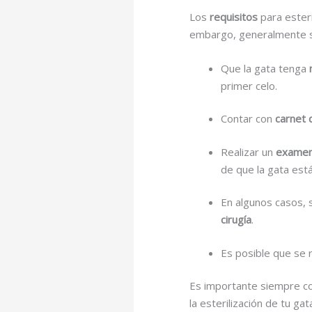
Los
requisitos
para esteri
embargo, generalmente s
Que la gata tenga
primer celo.
Contar con
carnet 
Realizar un
examen
de que la gata está
En algunos casos, s
cirugía
.
Es posible que se 
Es importante siempre con
la esterilización de tu gat