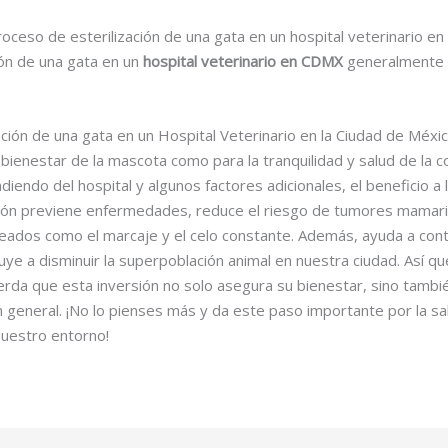
oceso de esterilización de una gata en un hospital veterinario e
ión de una gata en un
hospital veterinario en CDMX
generalmente 
zación de una gata en un Hospital Veterinario en la Ciudad de Méxi
l bienestar de la mascota como para la tranquilidad y salud de la 
iendo del hospital y algunos factores adicionales, el beneficio a 
zación previene enfermedades, reduce el riesgo de tumores mamari
dos como el marcaje y el celo constante. Además, ayuda a contr
buye a disminuir la superpoblación animal en nuestra ciudad. Así q
cuerda que esta inversión no solo asegura su bienestar, sino tambi
 general. ¡No lo pienses más y da este paso importante por la sal
nuestro entorno!