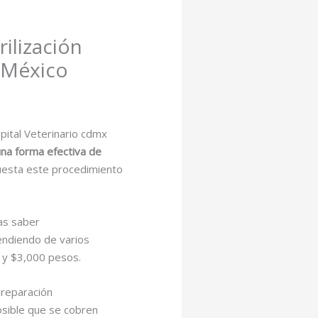
ilización
e México
pital Veterinario cdmx
 una forma efectiva de
esta este procedimiento
tas saber
pendiendo de varios
0 y $3,000 pesos.
preparación
posible que se cobren