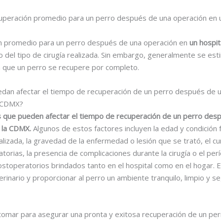
cuperación promedio para un perro después de una operación en u
ón promedio para un perro después de una operación en
un hospit
 del tipo de cirugía realizada. Sin embargo, generalmente se e
 que un perro se recupere por completo.
edan afectar el tiempo de recuperación de un perro después de 
a CDMX?
res que pueden afectar el tiempo de recuperación de un perro des
e la CDMX.
Algunos de estos factores incluyen la edad y condición fí
ealizada, la gravedad de la enfermedad o lesión que se trató, el 
torias, la presencia de complicaciones durante la cirugía o el per
ostoperatorios brindados tanto en el hospital como en el hogar. E
inario y proporcionar al perro un ambiente tranquilo, limpio y seg
omar para asegurar una pronta y exitosa recuperación de un pe