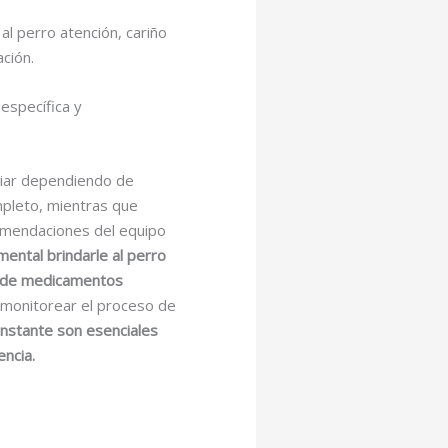
l perro atención, cariño
ción.
específica y
riar dependiendo de
mpleto, mientras que
comendaciones del equipo
ental brindarle al perro
do de medicamentos
 monitorear el proceso de
onstante son esenciales
ncia.