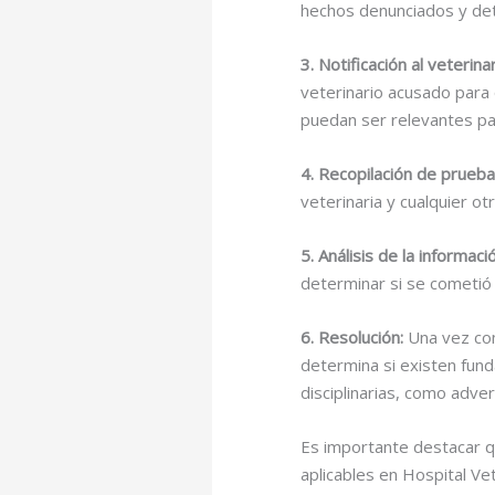
hechos denunciados y dete
3.
Notificación al veterina
veterinario acusado para
puedan ser relevantes par
4.
Recopilación de prueb
veterinaria y cualquier o
5.
Análisis de la informaci
determinar si se cometió a
6.
Resolución
:
Una vez com
determina si existen fund
disciplinarias, como adve
Es importante destacar q
aplicables en Hospital Vet