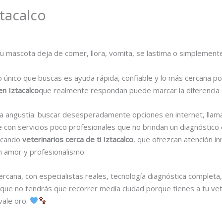
ztacalco
u mascota deja de comer, llora, vomita, se lastima o simplemen
 único que buscas es ayuda rápida, confiable y lo más cercana pos
en Iztacalco
que realmente respondan puede marcar la diferencia 
ngustia: buscar desesperadamente opciones en internet, llamar a
con servicios poco profesionales que no brindan un diagnóstico 
scando
veterinarios cerca de ti Iztacalco
, que ofrezcan atención 
n amor y profesionalismo.
cercana, con especialistas reales, tecnología diagnóstica completa
 que no tendrás que recorrer media ciudad porque tienes a tu vete
vale oro.