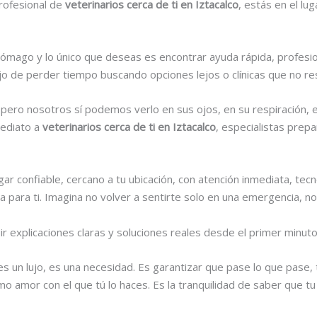
profesional de
veterinarios cerca de ti en Iztacalco
, estás en el lu
stómago y lo único que deseas es encontrar ayuda rápida, profesi
ujo de perder tiempo buscando opciones lejos o clínicas que no r
pero nosotros sí podemos verlo en sus ojos, en su respiración, 
mediato a
veterinarios cerca de ti en Iztacalco
, especialistas prepa
ugar confiable, cercano a tu ubicación, con atención inmediata, t
para ti. Imagina no volver a sentirte solo en una emergencia, no 
bir explicaciones claras y soluciones reales desde el primer minut
es un lujo, es una necesidad. Es garantizar que pase lo que pas
mo amor con el que tú lo haces. Es la tranquilidad de saber que