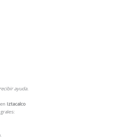
ecibir ayuda.
i en
Iztacalco
grales:
.