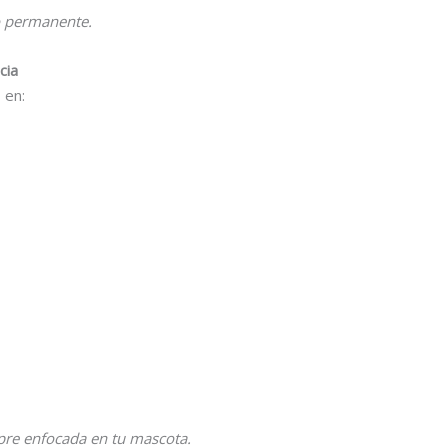
o permanente.
cia
 en:
pre enfocada en tu mascota.