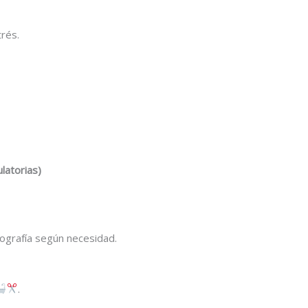
rés.
latorias)
cografía según necesidad.
.