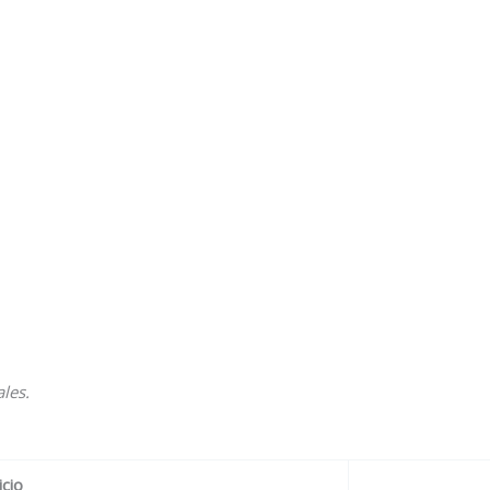
les.
icio