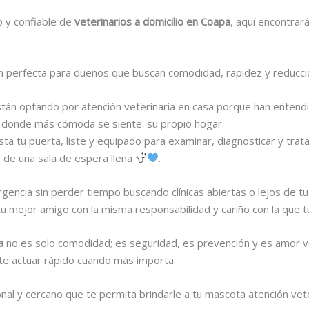
o y confiable de
veterinarios a domicilio en Coapa
, aquí encontrará
ión perfecta para dueños que buscan comodidad, rapidez y reducc
stán optando por atención veterinaria en casa porque han entend
ar donde más cómoda se siente: su propio hogar.
sta tu puerta, liste y equipado para examinar, diagnosticar y trat
os de una sala de espera llena
.
encia sin perder tiempo buscando clínicas abiertas o lejos de tu 
u mejor amigo con la misma responsabilidad y cariño con la que tú
pa
no es solo comodidad; es seguridad, es prevención y es amor v
ite actuar rápido cuando más importa.
onal y cercano que te permita brindarle a tu mascota atención veter