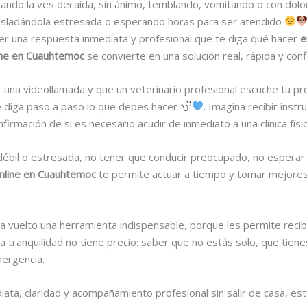
ndo la ves decaída, sin ánimo, temblando, vomitando o con dolor
rasladándola estresada o esperando horas para ser atendido
r una respuesta inmediata y profesional que te diga qué hacer
e
line en Cuauhtemoc
se convierte en una solución real, rápida y conf
er una videollamada y que un veterinario profesional escuche tu p
e diga paso a paso lo que debes hacer
. Imagina recibir ins
irmación de si es necesario acudir de inmediato a una clínica físic
bil o estresada, no tener que conducir preocupado, no esperar l
online en Cuauhtemoc
te permite actuar a tiempo y tomar mejores
 ha vuelto una herramienta indispensable, porque les permite re
Esa tranquilidad no tiene precio: saber que no estás solo, que tie
mergencia.
ediata, claridad y acompañamiento profesional sin salir de casa, 