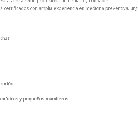
esitas un servicio profesional, inmediato y confiable.
certificados con amplia experiencia en medicina preventiva, urgen
 chat
olución
s exóticos y pequeños mamíferos