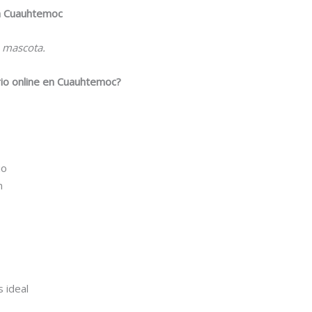
la Cuauhtemoc
u mascota.
rio online en Cuauhtemoc?
io
n
s ideal