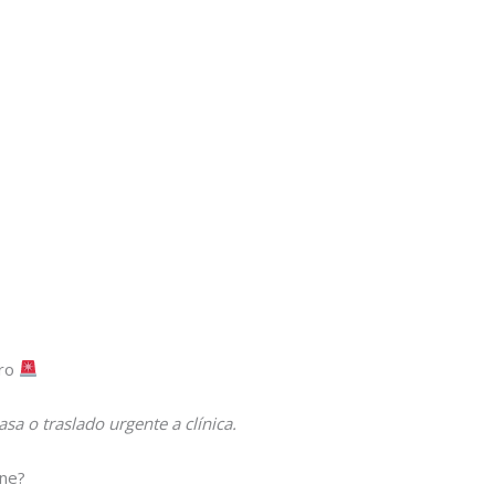
ero
sa o traslado urgente a clínica.
ine?