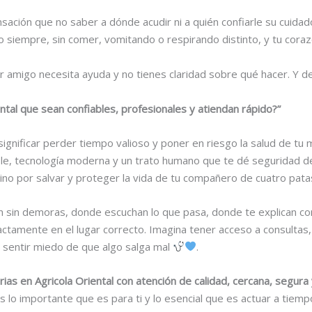
ación que no saber a dónde acudir ni a quién confiarle su cuida
o siempre, sin comer, vomitando o respirando distinto, y tu cor
r amigo necesita ayuda y no tienes claridad sobre qué hacer. Y d
ntal que sean confiables, profesionales y atiendan rápido?”
 significar perder tiempo valioso y poner en riesgo la salud de tu
le, tecnología moderna y un trato humano que te dé seguridad de
no por salvar y proteger la vida de tu compañero de cuatro pata
en sin demoras, donde escuchan lo que pasa, donde te explican co
ctamente en el lugar correcto. Imagina tener acceso a consultas,
n sentir miedo de que algo salga mal
.
rias en Agricola Oriental con atención de calidad, cercana, segura 
o importante que es para ti y lo esencial que es actuar a tiemp