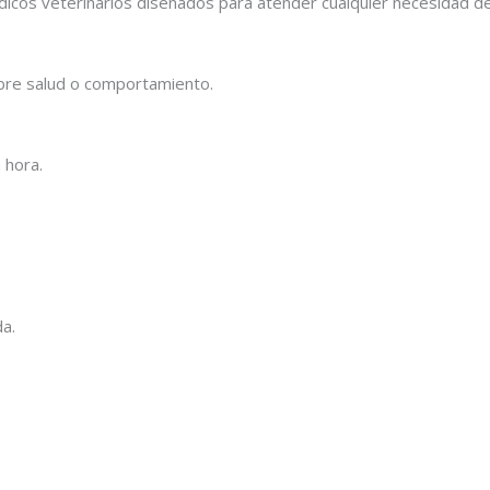
cos veterinarios diseñados para atender cualquier necesidad de 
obre salud o comportamiento.
 hora.
a.