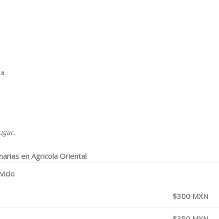
a.
ugar.
arias en Agricola Oriental
vicio
$300 MXN
$350 MXN