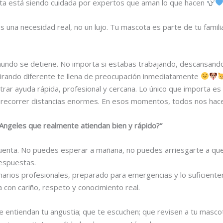
ota está siendo cuidada por expertos que aman lo que hacen
s una necesidad real, no un lujo. Tu mascota es parte de tu fami
undo se detiene. No importa si estabas trabajando, descansando o
pirando diferente te llena de preocupación inmediatamente
trar ayuda rápida, profesional y cercana. Lo único que importa es 
ni recorrer distancias enormes. En esos momentos, todos nos ha
 Angeles que realmente atiendan bien y rápido?”
enta. No puedes esperar a mañana, no puedes arriesgarte a que 
espuestas.
narios profesionales, preparado para emergencias y lo suficient
con cariño, respeto y conocimiento real.
ue entiendan tu angustia; que te escuchen; que revisen a tu masco