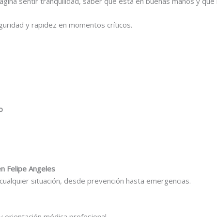
agina sentir tranquilidad, saber que está en buenas manos y que 
seguridad y rapidez en momentos críticos.
o
en Felipe Angeles
ualquier situación, desde prevención hasta emergencias.
y orientación médica profesional.