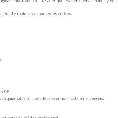
agina sentir tranquilidad, saber que está en buenas manos y que 
seguridad y rapidez en momentos críticos.
o
en DF
ualquier situación, desde prevención hasta emergencias.
y orientación médica profesional.