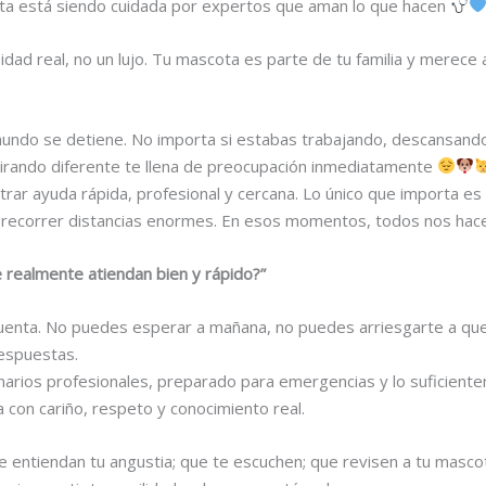
ota está siendo cuidada por expertos que aman lo que hacen
dad real, no un lujo. Tu mascota es parte de tu familia y merec
undo se detiene. No importa si estabas trabajando, descansando o
pirando diferente te llena de preocupación inmediatamente
trar ayuda rápida, profesional y cercana. Lo único que importa es 
ni recorrer distancias enormes. En esos momentos, todos nos ha
 realmente atiendan bien y rápido?”
enta. No puedes esperar a mañana, no puedes arriesgarte a que 
espuestas.
narios profesionales, preparado para emergencias y lo suficient
con cariño, respeto y conocimiento real.
ue entiendan tu angustia; que te escuchen; que revisen a tu masco