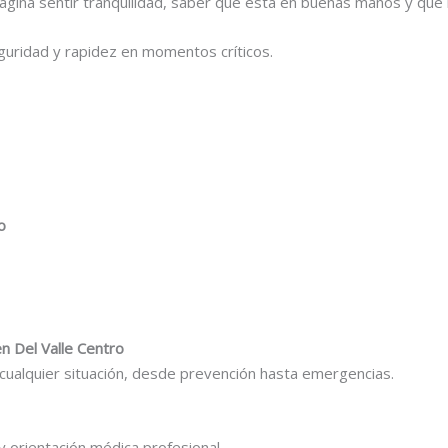
agina sentir tranquilidad, saber que está en buenas manos y que 
seguridad y rapidez en momentos críticos.
o
n Del Valle Centro
ualquier situación, desde prevención hasta emergencias.
y orientación médica profesional.