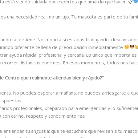
ota está siendo cuidada por expertos que aman lo que hacen
es una necesidad real, no un lujo. Tu mascota es parte de tu fam
undo se detiene. No importa si estabas trabajando, descansando o
pirando diferente te llena de preocupación inmediatamente
trar ayuda rápida, profesional y cercana. Lo único que importa es 
ni recorrer distancias enormes. En esos momentos, todos nos ha
le Centro que realmente atiendan bien y rápido?”
enta. No puedes esperar a mañana, no puedes arriesgarte a que 
espuestas.
narios profesionales, preparado para emergencias y lo suficient
con cariño, respeto y conocimiento real.
ue entiendan tu angustia; que te escuchen; que revisen a tu masco