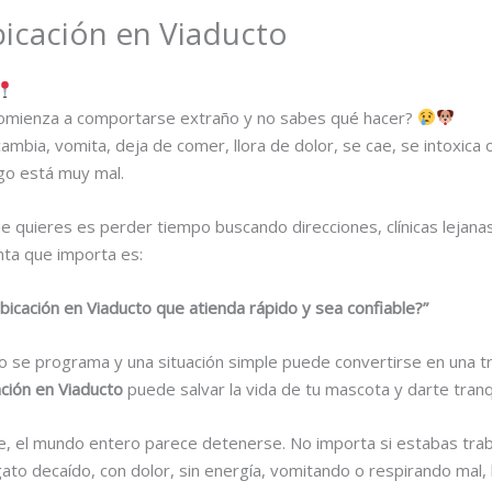
bicación en Viaducto
comienza a comportarse extraño y no sabes qué hacer?
mbia, vomita, deja de comer, llora de dolor, se cae, se intoxica
go está muy mal.
e quieres es perder tiempo buscando direcciones, clínicas lejan
nta que importa es:
bicación en Viaducto que atienda rápido y sea confiable?”
o se programa y una situación simple puede convertirse en una tr
ación en Viaducto
puede salvar la vida de tu mascota y darte tranq
e, el mundo entero parece detenerse. No importa si estabas tra
gato decaído, con dolor, sin energía, vomitando o respirando mal,