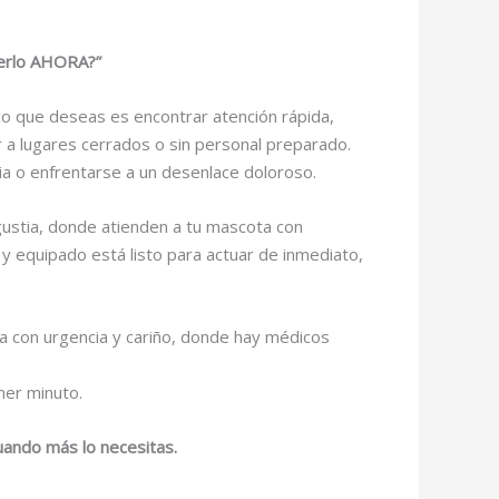
derlo AHORA?”
co que deseas es encontrar atención rápida,
r a lugares cerrados o sin personal preparado.
ia o enfrentarse a un desenlace doloroso.
ngustia, donde atienden a tu mascota con
 y equipado está listo para actuar de inmediato,
da con urgencia y cariño, donde hay médicos
mer minuto.
cuando más lo necesitas.