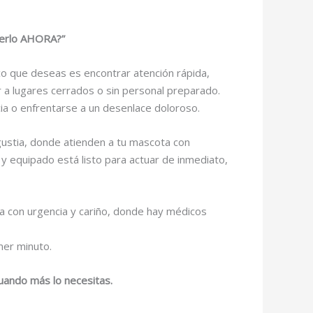
derlo AHORA?”
co que deseas es encontrar atención rápida,
r a lugares cerrados o sin personal preparado.
ia o enfrentarse a un desenlace doloroso.
ngustia, donde atienden a tu mascota con
 y equipado está listo para actuar de inmediato,
da con urgencia y cariño, donde hay médicos
mer minuto.
cuando más lo necesitas.