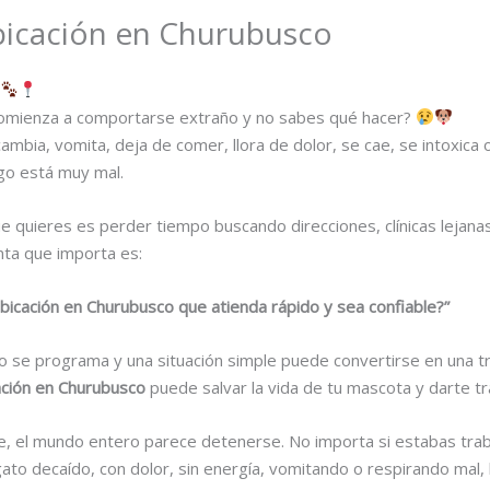
ubicación en Churubusco
comienza a comportarse extraño y no sabes qué hacer?
mbia, vomita, deja de comer, llora de dolor, se cae, se intoxica
go está muy mal.
e quieres es perder tiempo buscando direcciones, clínicas lejan
nta que importa es:
bicación en Churubusco que atienda rápido y sea confiable?”
o se programa y una situación simple puede convertirse en una tr
cación en Churubusco
puede salvar la vida de tu mascota y darte tr
e, el mundo entero parece detenerse. No importa si estabas tra
gato decaído, con dolor, sin energía, vomitando o respirando mal,