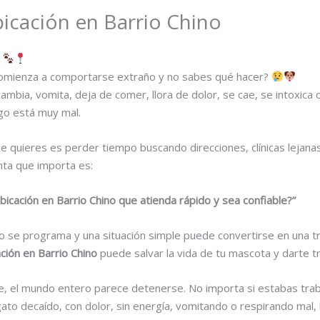
bicación en Barrio Chino
o
comienza a comportarse extraño y no sabes qué hacer?
mbia, vomita, deja de comer, llora de dolor, se cae, se intoxica
go está muy mal.
e quieres es perder tiempo buscando direcciones, clínicas lejan
nta que importa es:
bicación en Barrio Chino que atienda rápido y sea confiable?”
o se programa y una situación simple puede convertirse en una tr
ación en Barrio Chino
puede salvar la vida de tu mascota y darte tr
e, el mundo entero parece detenerse. No importa si estabas tra
gato decaído, con dolor, sin energía, vomitando o respirando mal,