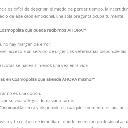
a es difícil de describir: el miedo de perder tiempo, la incertid
n medio de ese caos emocional, una sola pregunta ocupa tu mente:
 Cosmopolita que pueda recibirnos AHORA?”
a, no hay margen de error.
er acceso a un servicio de urgencias veterinarias disponible las 
scotas se hacen al menos una vez en la vida:
oras en Cosmopolita que atienda AHORA mismo?”
ar no es una opción.
lvar su vida o llegar demasiado tarde.
 Cosmopolita
cerca y disponible en cualquier momento es una neces
viso y te reciben de inmediato, donde un equipo profesional actúa