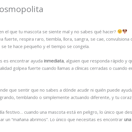
Cosmopolita
n el que tu mascota se siente mal y no sabes qué hacer?
ea fuerte, respira raro, tiembla, llora, sangra, se cae, convulsio
 se te hace pequeño y el tiempo se congela.
es es encontrar ayuda
inmediata
, alguien que responda rápido y q
alidad golpea fuerte cuando llamas a clínicas cerradas o cuando e
nde que sentir que no sabes a dónde acudir ni quién puede ayuda
angrando, temblando o simplemente actuando diferente, y tu cora
ía festivo… cuando una mascota está en peligro, lo único que de
ar un “mañana abrimos”. Lo único que necesitas es encontrar
una