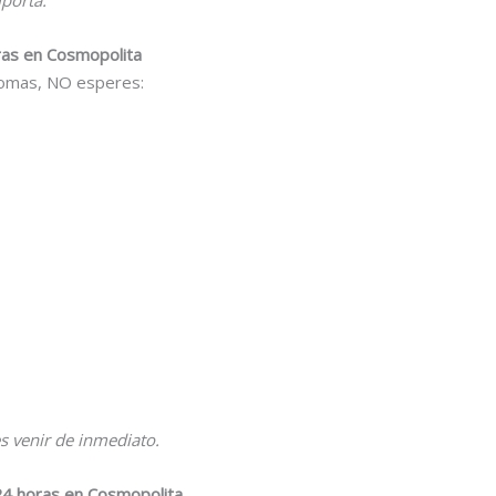
ras en Cosmopolita
ntomas, NO esperes:
s venir de inmediato.
 24 horas en Cosmopolita