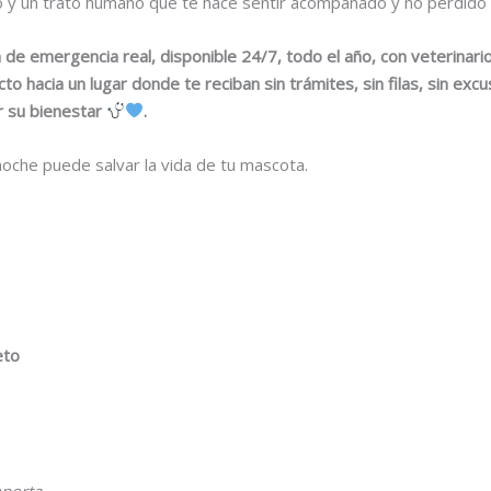
 y un trato humano que te hace sentir acompañado y no perdido
 de emergencia real, disponible 24/7, todo el año, con veterinario
o hacia un lugar donde te reciban sin trámites, sin filas, sin excu
or su bienestar
.
noche puede salvar la vida de tu mascota.
eto
porta.