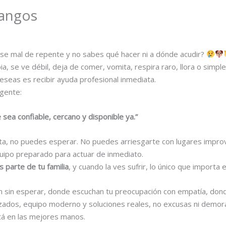
Mangos
se mal de repente y no sabes qué hacer ni a dónde acudir?
, se ve débil, deja de comer, vomita, respira raro, llora o simp
deseas es recibir ayuda profesional inmediata.
gente:
sea confiable, cercano y disponible ya.”
ta, no puedes esperar. No puedes arriesgarte con lugares improv
quipo preparado para actuar de inmediato.
s parte de tu familia
, y cuando la ves sufrir, lo único que importa
en sin esperar, donde escuchan tu preocupación con empatía, don
izados, equipo moderno y soluciones reales, no excusas ni demor
stá en las mejores manos.