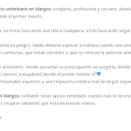
cio veterinario en Mangos
completo, profesional y cercano, diseñ
esde el primer minuto.
, no estás buscando una clínica cualquiera, estás buscando segu
está en peligro. Nadie debería esperar a mañana cuando una eme
o contestan, que están cerrados o que no ofrecen la atención ad
en al instante, donde escuchan tu preocupación sin juzgarla, don
e sientes tranquilidad desde el primer minuto
.
esionales expertos y una respuesta médica real sin largas espera
 en Mangos
confiable: tener apoyo inmediato cuando más lo necesi
es respirar sabiendo que está en buenas manos.
r.