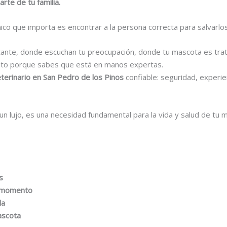
rte de tu familia.
nico que importa es encontrar a la persona correcta para salvarl
nstante, donde escuchan tu preocupación, donde tu mascota es trat
nuto porque sabes que está en manos expertas.
terinario en San Pedro de los Pinos
confiable: seguridad, experie
un lujo, es una necesidad fundamental para la vida y salud de tu 
s
o momento
da
ascota