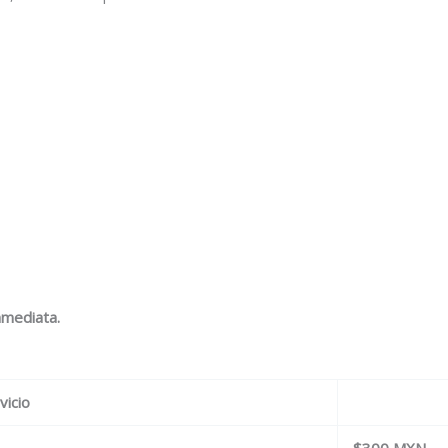
nmediata.
vicio
$300 MXN