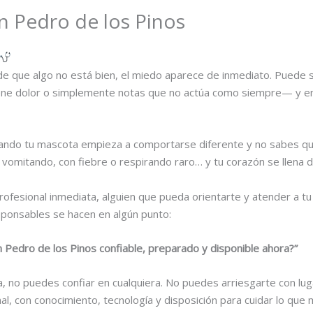
n Pedro de los Pinos
e que algo no está bien, el miedo aparece de inmediato. Puede
, tiene dolor o simplemente notas que no actúa como siempre— y e
uando tu mascota empieza a comportarse diferente y no sabes q
or, vomitando, con fiebre o respirando raro… y tu corazón se llen
rofesional inmediata, alguien que pueda orientarte y atender a t
sponsables se hacen en algún punto:
 Pedro de los Pinos confiable, preparado y disponible ahora?”
, no puedes confiar en cualquiera. No puedes arriesgarte con luga
nal, con conocimiento, tecnología y disposición para cuidar lo que