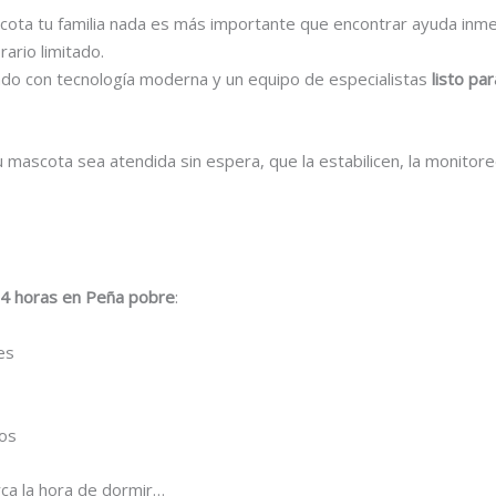
ota tu familia nada es más importante que encontrar ayuda inmedi
ario limitado.
ado con tecnología moderna y un equipo de especialistas
listo par
 mascota sea atendida sin espera, que la estabilicen, la monitore
 24 horas en Peña pobre
:
es
uos
rca la hora de dormir…