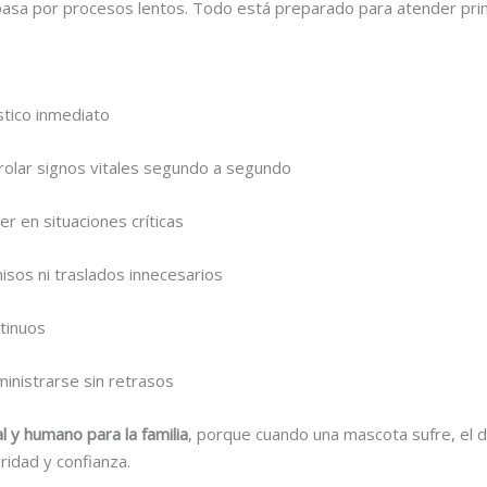
o pasa por procesos lentos. Todo está preparado para atender pri
tico inmediato
olar signos vitales segundo a segundo
r en situaciones críticas
misos ni traslados innecesarios
ntinuos
inistrarse sin retrasos
 y humano para la familia
, porque cuando una mascota sufre, el d
ridad y confianza.