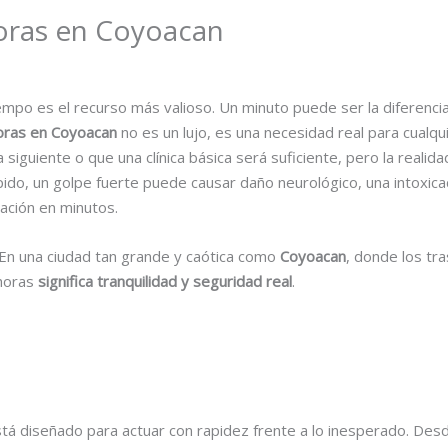
horas en Coyoacan
empo es el recurso más valioso. Un minuto puede ser la diferencia
horas en Coyoacan
no es un lujo, es una necesidad real para cualq
iguiente o que una clínica básica será suficiente, pero la realid
pido, un golpe fuerte puede causar daño neurológico, una intoxic
ación en minutos.
En una ciudad tan grande y caótica como
Coyoacan
, donde los tr
 horas
significa tranquilidad y seguridad real
.
tá diseñado para actuar con rapidez frente a lo inesperado. Des