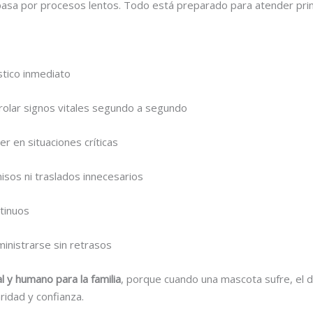
o pasa por procesos lentos. Todo está preparado para atender pri
tico inmediato
olar signos vitales segundo a segundo
r en situaciones críticas
misos ni traslados innecesarios
ntinuos
inistrarse sin retrasos
 y humano para la familia
, porque cuando una mascota sufre, el d
ridad y confianza.