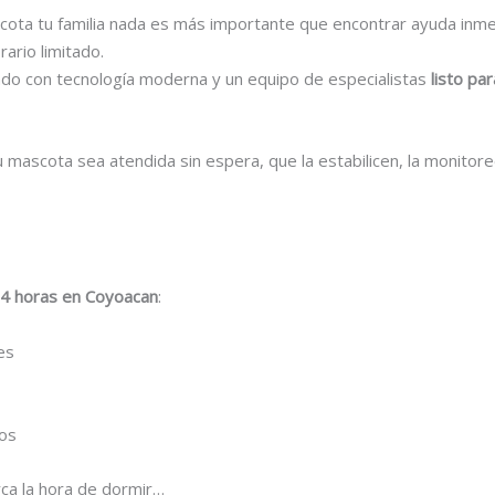
ota tu familia nada es más importante que encontrar ayuda inmedi
ario limitado.
ado con tecnología moderna y un equipo de especialistas
listo par
 mascota sea atendida sin espera, que la estabilicen, la monitore
 24 horas en Coyoacan
:
es
uos
rca la hora de dormir…