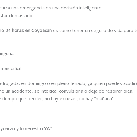
curra una emergencia es una decisión inteligente.
ostar demasiado.
ario 24 horas en Coyoacan
es como tener un seguro de vida para 
inguna.
ás difícil.
adrugada, en domingo o en pleno feriado, ¿a quién puedes acudir
e un accidente, se intoxica, convulsiona o deja de respirar bien
y tiempo que perder, no hay excusas, no hay “mañana”.
yoacan y lo necesito YA.”