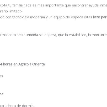
ota tu familia nada es más importante que encontrar ayuda inmedi
ario limitado.
ado con tecnología moderna y un equipo de especialistas
listo par
 mascota sea atendida sin espera, que la estabilicen, la monitore
24 horas en Agricola Oriental
:
es
uos
rca la hora de dormir…