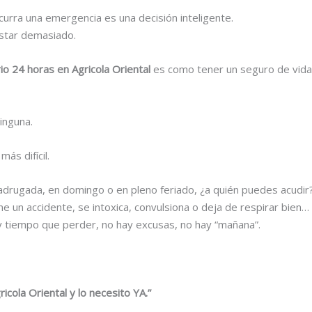
curra una emergencia es una decisión inteligente.
ostar demasiado.
rio 24 horas en Agricola Oriental
es como tener un seguro de vida
inguna.
ás difícil.
adrugada, en domingo o en pleno feriado, ¿a quién puedes acudir
e un accidente, se intoxica, convulsiona o deja de respirar bien
y tiempo que perder, no hay excusas, no hay “mañana”.
icola Oriental y lo necesito YA.”