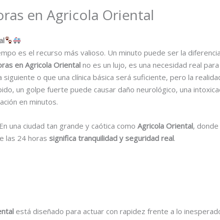
oras en Agricola Oriental
al
empo es el recurso más valioso. Un minuto puede ser la diferencia
oras en Agricola Oriental
no es un lujo, es una necesidad real par
iguiente o que una clínica básica será suficiente, pero la realid
pido, un golpe fuerte puede causar daño neurológico, una intoxic
ación en minutos.
En una ciudad tan grande y caótica como
Agricola Oriental
, donde
le las 24 horas
significa tranquilidad y seguridad real
.
ental
está diseñado para actuar con rapidez frente a lo inespera