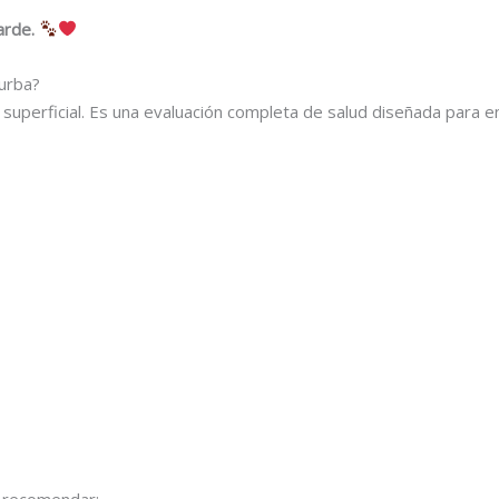
arde.
Turba?
 superficial. Es una evaluación completa de salud diseñada para e
e recomendar: